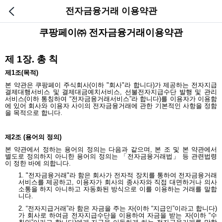
전자금융거래 이용약관
쿠팡페이㈜ 전자금융거래이용약관
제
1
장
.
총 칙
제
1
조
(
목적
)
본 약관은 쿠팡페이 주식회사
(
이하
"
회사
"
라 합니다
)
가 제공하는 전자지급
결제대행서비스 및 결제대금예치서비스
,
선불전자지급수단 발행 및 관리
서비스
(
이하 통칭하여
“
전자금융거래서비스
”
라 합니다
)
를 이용자가 이용함
에 있어 회사와 이용자 사이의 전자금융거래에 관한 기본적인 사항을 정함
을 목적으로 합니다
.
제
2
조
(
용어의 정의
)
본 약관에서 정하는 용어의 정의는 다음과 같으며
,
본 조 및 본 약관에서
별도로 정의하지 아니한 용어의 정의는 「전자금융거래법」 등 관련법령
이 정한 바에 의합니다
.
1. "
전자금융거래
"
라 함은 회사가 전자적 장치를 통하여 전자금융거래
서비스를 제공하고
,
이용자가 회사의 종사자와 직접 대면하거나 의사
소통을 하지 아니하고 자동화된 방식으로 이를 이용하는 거래를 말합
니다
.
2.
“전자지급거래”라 함은 자금을 주는 자
(
이하
“
지급인
”
이라고 합니다
)
가 회사로 하여금 전자지급수단을 이용하여 자금을 받는 자
(
이하
“
수