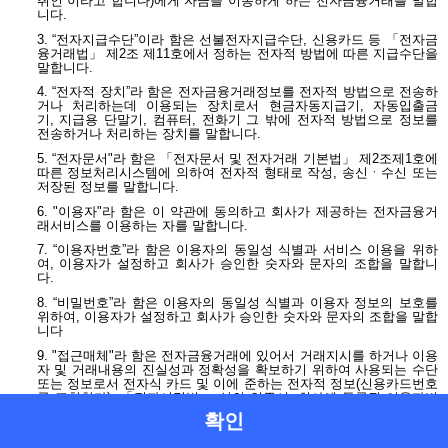
취인
”
이라고 합니다
)
에게 자금을 이동하게 하는 전자금융거래를 말합
니다
.
3.
“전자지급수단”이라 함은 선불전자지급수단
,
신용카드 등 「전자금
융거래법」 제
2
조 제
11
호에서 정하는 전자적 방법에 따른 지급수단을
말합니다
.
4.
“전자적 장치”라 함은 전자금융거래정보를 전자적 방법으로 전송하
거나 처리하는데 이용되는 장치로서 현금자동지급기
,
자동입출금
기
,
지급용 단말기
,
컴퓨터
,
전화기
그 밖에 전자적 방법으로 정보를
전송하거나 처리하는 장치를 말합니다
.
5.
“전자문서
"
라 함은 「전자문서 및 전자거래 기본법」 제
2
조제
1
호에
따른 정보처리시스템에 의하여 전자적 형태로 작성
,
송신ㆍ수신 또는
저장된 정보를 말합니다
.
6. "
이용자
"
라 함은 이 약관에 동의하고 회사가 제공하는 전자금융거
래서비스를 이용하는 자를 말합니다
.
7.
“이용자번호”라 함은 이용자의 동일성 식별과 서비스 이용을 위하
여
,
이용자가 설정하고 회사가 승인한 숫자와 문자의 조합을 말합니
다
.
8.
“비밀번호”라 함은 이용자의 동일성 식별과 이용자 정보의 보호를
위하여
,
이용자가 설정하고 회사가 승인한 숫자와 문자의 조합을 말합
니다
9. "
접근매체
"
라 함은 전자금융거래에 있어서 거래지시를 하거나 이용
자 및 거래내용의 진실성과 정확성을 확보하기 위하여 사용되는 수단
또는 정보로서 전자식 카드 및 이에 준하는 전자적 정보
(
신용카드번호
를 포함한다
),
「전자서명법」 상의 인증서
,
회사에 등록된 이용자번
호
,
이용자의 생체정보
,
이상의 수단이나 정보를 사용하는데 필요한
확인
비밀번호 등 전자금융거래법 제
2
조 제
10
호에서 정하고 있는 것을 말
합니다
.